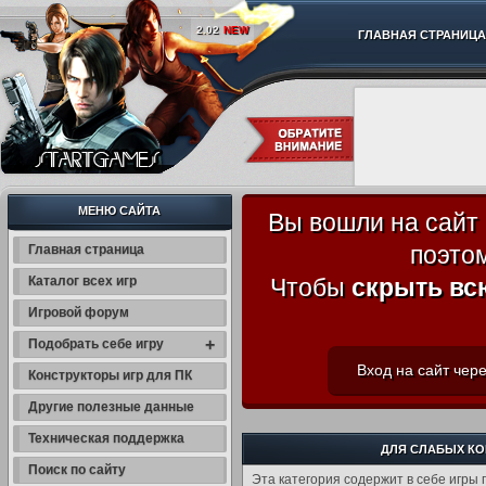
2.02
NEW
ГЛАВНАЯ СТРАНИЦА
МЕНЮ САЙТА
Вы вошли на сайт
поэто
Главная страница
Каталог всех игр
Чтобы
скрыть вс
Игровой форум
+
Подобрать себе игру
Вход на сайт чере
Конструкторы игр для ПК
Другие полезные данные
Техническая поддержка
ДЛЯ СЛАБЫХ КОМ
Поиск по сайту
Эта категория содержит в себе игры 