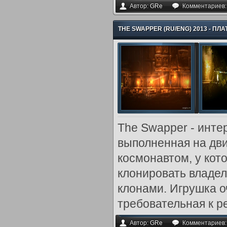
Автор:
GRe
Комментариев
THE SWAPPER (RU/ENG) 2013 - П
The Swapper - инте
выполненная на дви
космонавтом, у кот
клонировать владе
клонами. Игрушка о
требовательная к р
Автор:
GRe
Комментариев