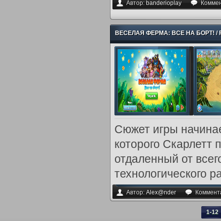
Автор:
banderioplay
Комме
ВЕСЕЛАЯ ФЕРМА: ВСЕ НА БОРТ! / F
Сюжет игры начинае
которого Скарлетт 
отдаленный от всег
технологического р
Автор:
Alex@nder
Коммент
1-12