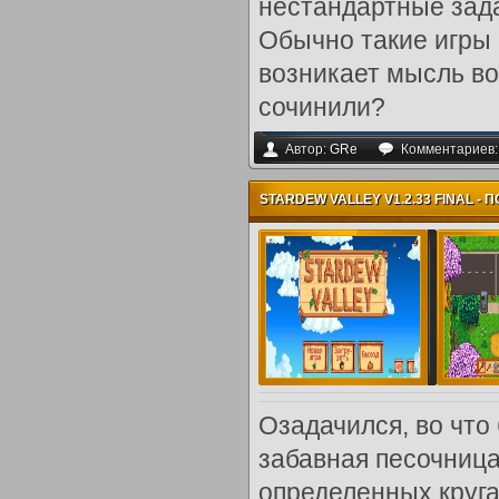
нестандартные зада
Обычно такие игры с
возникает мысль во
сочинили?
Автор:
GRe
Комментариев
STARDEW VALLEY V1.2.33 FINAL -
Озадачился, во что
забавная песочница 
определенных круга