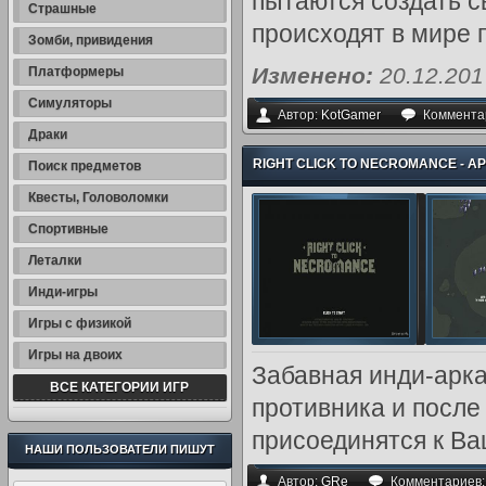
пытаются создать с
Страшные
происходят в мире 
Зомби, привидения
Изменено:
20.12.20
Платформеры
Симуляторы
Автор:
KotGamer
Коммента
Драки
RIGHT CLICK TO NECROMANCE - А
Поиск предметов
Квесты, Головоломки
Спортивные
Леталки
Инди-игры
Игры с физикой
Игры на двоих
Забавная инди-арка
ВСЕ КАТЕГОРИИ ИГР
противника и после
присоединятся к Ва
НАШИ ПОЛЬЗОВАТЕЛИ ПИШУТ
Автор:
GRe
Комментариев