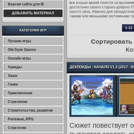
все в наше время гонятся за высоким
Версия сайта для IE
достаточно своего старого-доброго П
просто лень. Именно для обладателе
ДОБАВИТЬ МАТЕРИАЛ
такими или меньшими системными тре
Процессор
: 2.0 ГГц;
1-12
Оперативная память
: 1 Гб;
КАТЕГОРИИ ИГР
Видеокарта
: 256 Мб.
Сортировать
Лучшие игры
Ко
Old Style Games
Онлайн игры
Аркады
ДЕКЛОИДЫ - НАЧАЛО V1.3 (2017 - 
Экшн
Гонки
Приключения
Стрелялки
Строительство, развитие
Ролевые, RPG
Сюжет повествует о
Стратегии