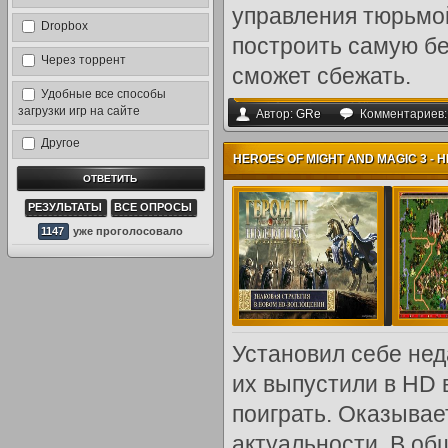
управления тюрьмой
Dropbox
построить самую бе
Через торрент
сможет сбежать.
Удобные все способы
загрузки игр на сайте
Автор:
GRe
Комментариев
Другое
HEROES OF MIGHT AND MAGIC 3 - H
РЕЗУЛЬТАТЫ
ВСЕ ОПРОСЫ
1147
уже проголосовало
Установил себе нед
их выпустили в HD 
поиграть. Оказывае
актуальности. В об