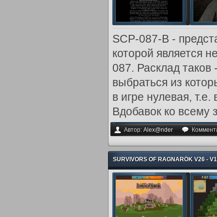
SCP-087-B - предст
которой является н
087. Расклад таков 
выбраться из котор
в игре нулевая, т.е
Вдобавок ко всему з
Автор:
Alex@nder
Коммент
SURVIVORS OF RAGNARÖK V26 - V19