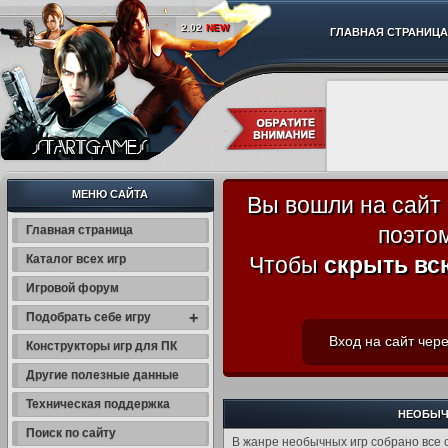
2.02
NEW
ГЛАВНАЯ СТРАНИЦА
МЕНЮ САЙТА
Вы вошли на сайт
поэто
Главная страница
Каталог всех игр
Чтобы
скрыть вс
Игровой форум
+
Подобрать себе игру
Вход на сайт чере
Конструкторы игр для ПК
Другие полезные данные
Техническая поддержка
НЕОБЫЧН
Поиск по сайту
В жанре необычных игр собрано все с