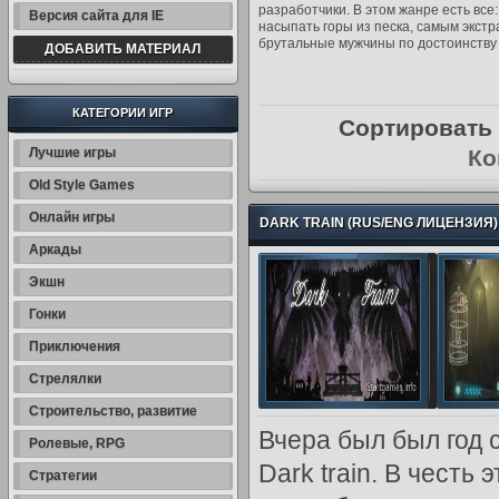
разработчики. В этом жанре есть вс
Версия сайта для IE
насыпать горы из песка, самым экст
брутальные мужчины по достоинству 
ДОБАВИТЬ МАТЕРИАЛ
КАТЕГОРИИ ИГР
Сортировать
Лучшие игры
Ко
Old Style Games
Онлайн игры
DARK TRAIN (RUS/ENG ЛИЦЕНЗИЯ)
Аркады
Экшн
Гонки
Приключения
Стрелялки
Строительство, развитие
Вчера был был год 
Ролевые, RPG
Dark train. В честь
Стратегии