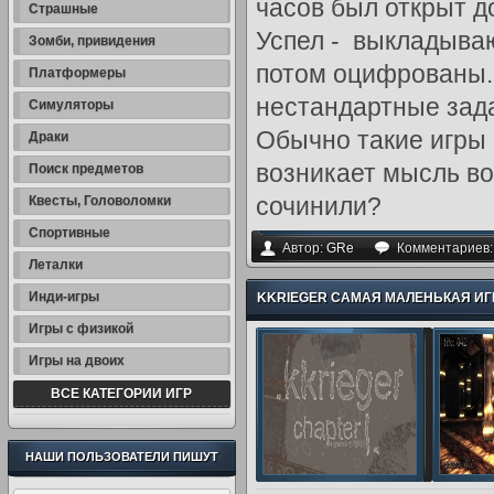
часов был открыт д
Страшные
Успел - выкладываю
Зомби, привидения
потом оцифрованы.
Платформеры
нестандартные зада
Симуляторы
Обычно такие игры с
Драки
возникает мысль во
Поиск предметов
сочинили?
Квесты, Головоломки
Спортивные
Автор:
GRe
Комментариев
Леталки
Инди-игры
KKRIEGER САМАЯ МАЛЕНЬКАЯ ИГРА 
Игры с физикой
Игры на двоих
ВСЕ КАТЕГОРИИ ИГР
НАШИ ПОЛЬЗОВАТЕЛИ ПИШУТ