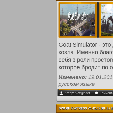
Goat Simulator - эт
козла. Именно благ
себя в роли простог
которое бродит по о
Изменено:
19.01.20
русском языке
Автор:
Alex@nder
Коммент
DWARF FORTRESS V0.42.05 [RUS / E