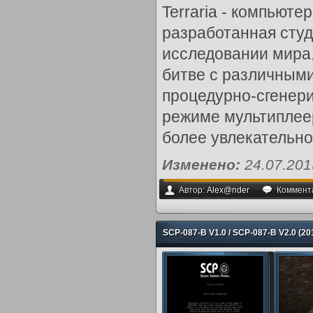
Terraria - компьюте
разработанная студ
исследовании мира,
битве с различным
процедурно-сгенер
режиме мультиплеер
более увлекательно
Изменено:
24.07.20
Автор:
Alex@nder
Коммент
SCP-087-B V1.0 / SCP-087-B V2.0 (2