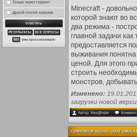
Только через торрент
Minecraft - довольн
Другой способ загрузки
которой знают во в
два режима - постр
РЕЗУЛЬТАТЫ
ВСЕ ОПРОСЫ
главной задачи как 
883
уже проголосовало
предоставляется по
выживания понятна 
ценой. Для этого пр
строить необходим
монстров, добывать
Изменено:
19.01.20
загрузки новой версии
Автор:
Alex@nder
Коммент
СИМУЛЯТОР КОЗЛА / GOAT SIMULATOR