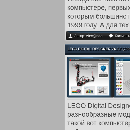
компьютере, первы
которым большинств
1999 году. А для тех
Автор:
Alex@nder
Коммент
LEGO DIGITAL DESIGNER V4.3.8 (200
LEGO Digital Desig
разнообразные моде
такой вот компьюте