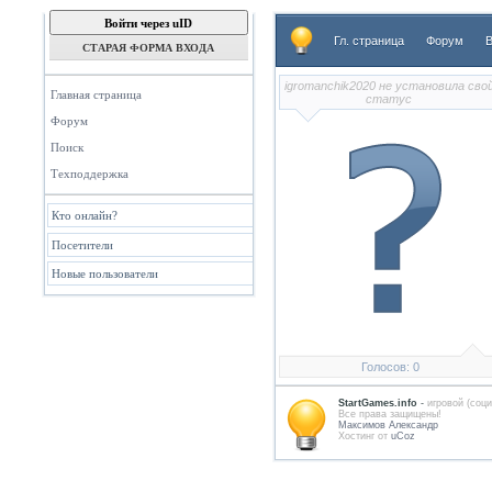
Войти через uID
Гл. страница
Форум
В
СТАРАЯ ФОРМА ВХОДА
igromanchik2020 не установила сво
Главная страница
статус
Форум
Поиск
Техподдержка
Кто онлайн?
Посетители
Новые пользователи
Голосов: 0
StartGames.info
-
игровой (соци
Всe права защищены!
Максимов Александр
Хостинг от
uCoz