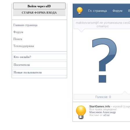
Войти через uID
Гл. страница
Форум
В
СТАРАЯ ФОРМА ВХОДА
makisevarsenij4 не установила свой
Главная страница
статус
Форум
Поиск
Техподдержка
Кто онлайн?
Посетители
Новые пользователи
Голосов: 0
StartGames.info
-
игровой (соци
Всe права защищены!
Максимов Александр
Хостинг от
uCoz